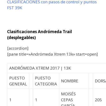
CLASIFICACIONES con pasos de control y puntos
FST 39K
Clasificaciones Andrómeda Trail
(desplegables)
[accordion]
[pane title=»Andrómeda Xtrem 13k» start=open]
ANDRÓMEDA XTREM 2017 | 13K
PUESTO
PUESTO
NOMBRE
DORS
GENERAL
CATEGORIA
MOISÉS
1
1
CEPAS
205
GARCÍA