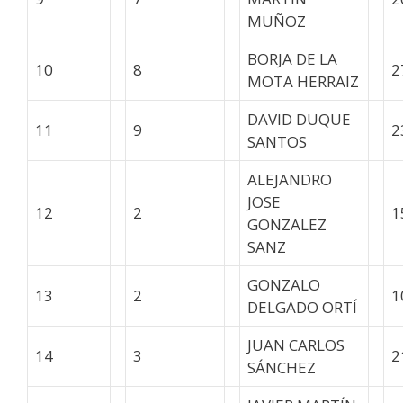
MUÑOZ
BORJA DE LA
10
8
2
MOTA HERRAIZ
DAVID DUQUE
11
9
2
SANTOS
ALEJANDRO
JOSE
12
2
1
GONZALEZ
SANZ
GONZALO
13
2
1
DELGADO ORTÍ
JUAN CARLOS
14
3
2
SÁNCHEZ