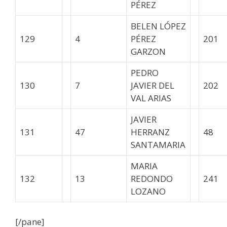
PÉREZ
BELEN LÓPEZ
129
4
PÉREZ
201
GARZON
PEDRO
130
7
JAVIER DEL
202
VAL ARIAS
JAVIER
131
47
HERRANZ
48
SANTAMARIA
MARIA
132
13
REDONDO
241
LOZANO
[/pane]