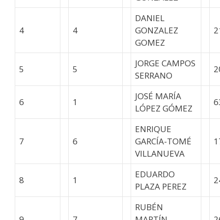
DANIEL
4
4
GONZALEZ
2
GOMEZ
JORGE CAMPOS
5
5
2
SERRANO
JOSÉ MARÍA
6
1
6
LÓPEZ GÓMEZ
ENRIQUE
7
6
GARCÍA-TOMÉ
1
VILLANUEVA
EDUARDO
8
1
2
PLAZA PEREZ
RUBÉN
9
7
MARTÍN
2