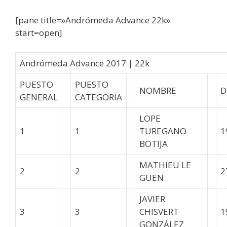
[pane title=»Andrómeda Advance 22k»
start=open]
Andrómeda Advance 2017 | 22k
PUESTO
PUESTO
NOMBRE
D
GENERAL
CATEGORIA
LOPE
1
1
TUREGANO
1
BOTIJA
MATHIEU LE
2
2
2
GUEN
JAVIER
3
3
CHISVERT
1
GONZÁLEZ