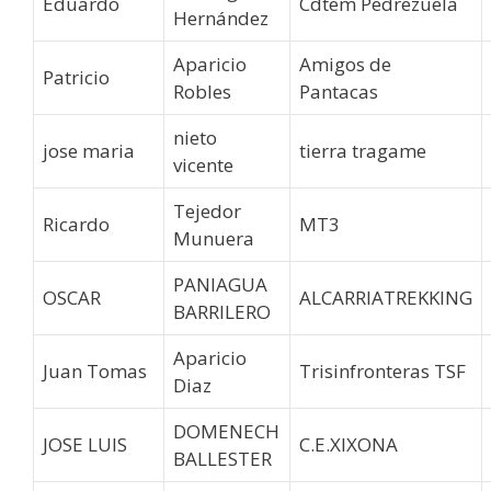
Eduardo
Cdtem Pedrezuela
Hernández
Aparicio
Amigos de
Patricio
Robles
Pantacas
nieto
jose maria
tierra tragame
vicente
Tejedor
Ricardo
MT3
Munuera
PANIAGUA
OSCAR
ALCARRIATREKKING
BARRILERO
Aparicio
Juan Tomas
Trisinfronteras TSF
Diaz
DOMENECH
JOSE LUIS
C.E.XIXONA
BALLESTER