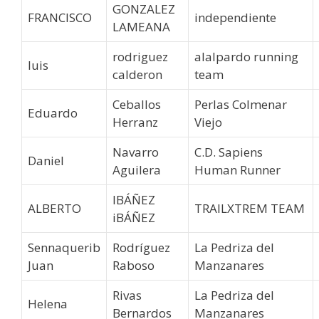
GONZALEZ
FRANCISCO
independiente
LAMEANA
rodriguez
alalpardo running
luis
calderon
team
Ceballos
Perlas Colmenar
Eduardo
Herranz
Viejo
Navarro
C.D. Sapiens
Daniel
Aguilera
Human Runner
IBÁÑEZ
ALBERTO
TRAILXTREM TEAM
iBÁÑEZ
Sennaquerib
Rodríguez
La Pedriza del
Juan
Raboso
Manzanares
Rivas
La Pedriza del
Helena
Bernardos
Manzanares