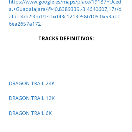
https://www.google.es/maps/place/19187+Uced
a,+Guadalajara/@40.8389339,-3.4640607,17z/d
ata=!4m2!3m1!1s0xd43c1213e586105:0x53ab0
6ea2657a172
TRACKS DEFINITIVOS:
DRAGON TRAIL 24K
DRAGON TRAIL 12K
DRAGON TRAIL 6K