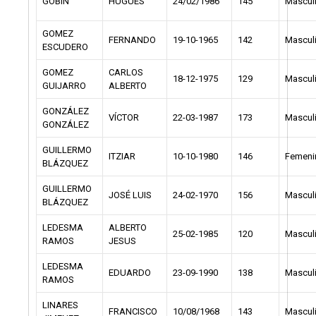
GOBIN
HUGUES
24/02/1986
145
Mascul
GOMEZ
FERNANDO
19-10-1965
142
Mascul
ESCUDERO
GOMEZ
CARLOS
18-12-1975
129
Mascul
GUIJARRO
ALBERTO
GONZÁLEZ
VÍCTOR
22-03-1987
173
Mascul
GONZÁLEZ
GUILLERMO
ITZIAR
10-10-1980
146
Femeni
BLÁZQUEZ
GUILLERMO
JOSÉ LUIS
24-02-1970
156
Mascul
BLÁZQUEZ
LEDESMA
ALBERTO
25-02-1985
120
Mascul
RAMOS
JESUS
LEDESMA
EDUARDO
23-09-1990
138
Mascul
RAMOS
LINARES
FRANCISCO
10/08/1968
143
Mascul