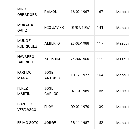
MIRO
RAMON
16-02-1967
167
Mascul
OBRADORS
MORAGA
FCO JAVIER
01/07/1967
141
Mascul
ORTIZ
MUÑOZ
ALBERTO
23-02-1988
117
Mascul
RODRIGUEZ
NAVARRO
AGUSTIN
24-09-1968
115
Mascul
GARRIDO
PARTIDO
JOSE
10-12-1977
154
Mascul
MASA
ANTONIO
PEREZ
JOSE
07-10-1989
155
Mascul
MARTIN
CARLOS
POZUELO
ELOY
09-03-1970
139
Mascul
VERDASCO
PRIMO SOTO
JORGE
28-11-1987
152
Mascul