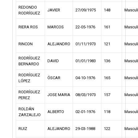
REDONDO
JAVIER
27/09/1975
148
Mascul
RODRÍGUEZ
RIERA ROS
MARCOS
22-05-1976
161
Mascul
RINCON
ALEJANDRO
01/11/1973
121
Mascul
RODRÍGUEZ
DAVID
01/01/1983
136
Mascul
BERNARDO
RODRÍGUEZ
ÓSCAR
04-10-1976
165
Mascul
LÓPEZ
RODRÍGUEZ
JOSE MARIA
08/03/1973
157
Mascul
PEREZ
ROLDÁN
ALBERTO
02-01-1976
118
Mascul
ZARZALEJO
RUIZ
ALEJANDRO
29-03-1988
122
Mascul