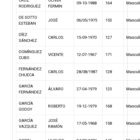
CRUZ
OLIVER
09-10-1988
164
Mascul
RODRIGUEZ
FERMIN
DE SOTTO
JOSÉ
06/05/1975
153
Mascul
ESTEBAN
DÍEZ
CARLOS
15-09-1970
127
Mascul
SÁNCHEZ
DOMÍNGUEZ
VICENTE
12-07-1967
171
Mascul
CUBO
FERNÁNDEZ
CARLOS
28/08/1987
128
Mascul
CHUECA
GARCÍA
ÁLVARO
27-04-1979
123
Mascul
FERNÁNDEZ
GARCÍA
ROBERTO
19-12-1979
168
Mascul
GODOY
GARCÍA
JOSÉ
17-05-1968
158
Mascul
VAZQUEZ
RAMÓN