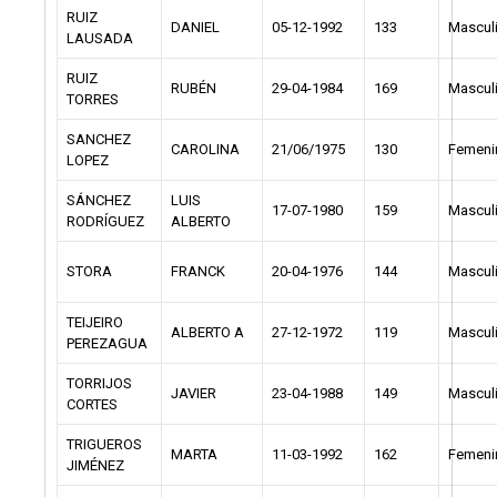
RUIZ
DANIEL
05-12-1992
133
Mascul
LAUSADA
RUIZ
RUBÉN
29-04-1984
169
Mascul
TORRES
SANCHEZ
CAROLINA
21/06/1975
130
Femeni
LOPEZ
SÁNCHEZ
LUIS
17-07-1980
159
Mascul
RODRÍGUEZ
ALBERTO
STORA
FRANCK
20-04-1976
144
Mascul
TEIJEIRO
ALBERTO A
27-12-1972
119
Mascul
PEREZAGUA
TORRIJOS
JAVIER
23-04-1988
149
Mascul
CORTES
TRIGUEROS
MARTA
11-03-1992
162
Femeni
JIMÉNEZ