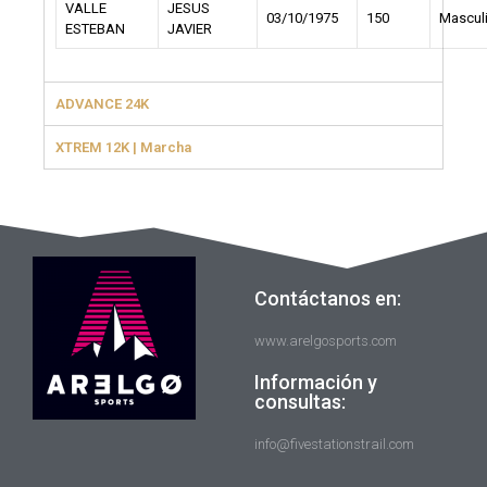
VALLE
JESUS
03/10/1975
150
Mascul
ESTEBAN
JAVIER
ADVANCE 24K
XTREM 12K | Marcha
Contáctanos en:
www.arelgosports.com
Información y
consultas:
info@fivestationstrail.com