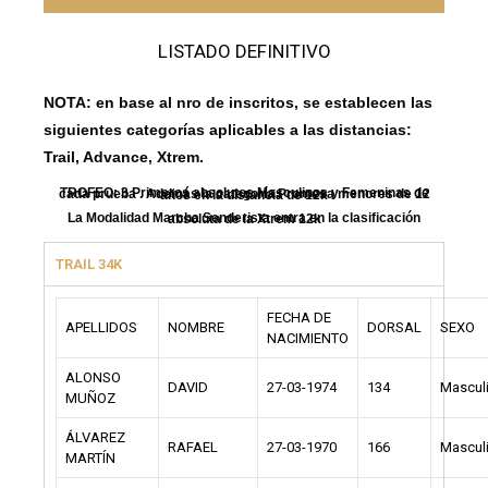
LISTADO DEFINITIVO
NOTA: en base al nro de inscritos, se establecen las
siguientes categorías aplicables a las distancias:
Trail, Advance, Xtrem.
TROFEO: 3 Primeros absolutos Masculinos y Femeninas de cada prueba . Además la categoría Promesa menores de 12 años en la distancia de 12k
La Modalidad Marcha Senderista entra en la clasificación absoluta de la Xtrem 12k
TRAIL 34K
FECHA DE
APELLIDOS
NOMBRE
DORSAL
SEXO
NACIMIENTO
ALONSO
DAVID
27-03-1974
134
Mascul
MUÑOZ
ÁLVAREZ
RAFAEL
27-03-1970
166
Mascul
MARTÍN