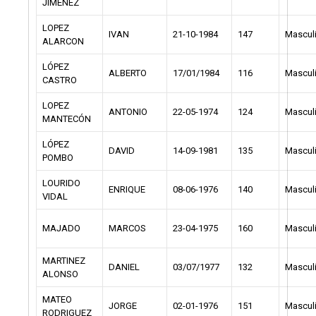
JIMENEZ
LOPEZ
IVAN
21-10-1984
147
Mascul
ALARCON
LÓPEZ
ALBERTO
17/01/1984
116
Mascul
CASTRO
LOPEZ
ANTONIO
22-05-1974
124
Mascul
MANTECÓN
LÓPEZ
DAVID
14-09-1981
135
Mascul
POMBO
LOURIDO
ENRIQUE
08-06-1976
140
Mascul
VIDAL
MAJADO
MARCOS
23-04-1975
160
Mascul
MARTINEZ
DANIEL
03/07/1977
132
Mascul
ALONSO
MATEO
JORGE
02-01-1976
151
Mascul
RODRIGUEZ