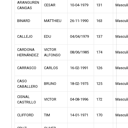
ARANGUREN
CESAR
10-04-1979
131
Mascul
CANGAS
BINARD
MATTHIEU
26-11-1990
163
Mascul
CALLEJO
EDU
04/04/1979
137
Mascul
CARDONA
VICTOR
08/06/1985
174
Mascul
HERNÁNDEZ
ALFONSO
CARRASCO
CARLOS
16-02-1991
126
Mascul
CASO
BRUNO
18-02-1975
125
Mascul
CABALLERO
CISNAL
VICTOR
04-08-1996
172
Mascul
CASTRILLO
CLIFFORD
TIM
14-01-1971
170
Mascul