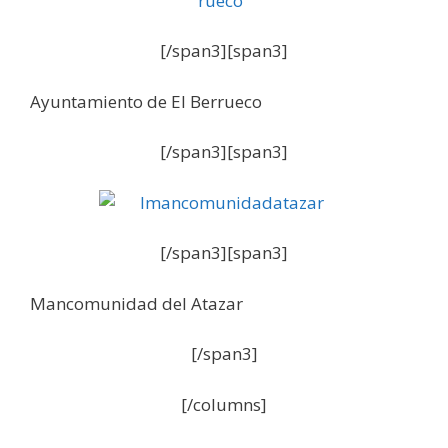
[/span3][span3]
Ayuntamiento de El Berrueco
[/span3][span3]
[/span3][span3]
Mancomunidad del Atazar
[/span3]
[/columns]